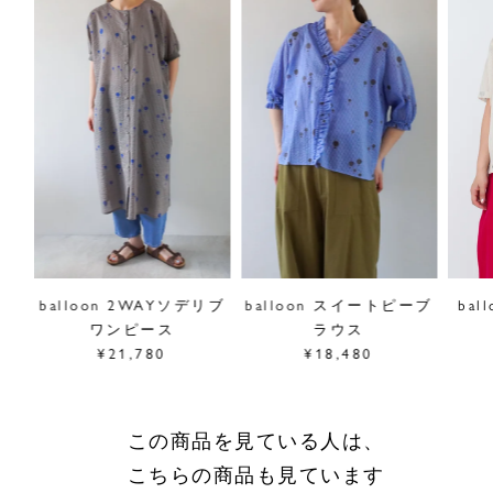
自然にヒップまわりをカバーする丈感で、羽織としても使い
やすい一枚です。
表面に凹凸を生むサッカー加工で、しわが目立ちにくく、さ
らりと快適な着心地です。
※生地の風合いを保つため、アイロンのご使用はお控えくだ
さい。
■"ballon"シリーズは
こちら
サイズ／FREE
前着丈80cm、後ろ着丈83cm、身幅72cm、肩幅74cm、袖
ード
balloon 2WAYソデリブ
balloon スイートピーブ
bal
丈31cm、前裾幅68cm、後ろ裾幅74cm
ワンピース
ラウス
素材／綿100％
¥21,780
¥18,480
原産国／中国
商品番号
05GM081101
この商品を見ている人は、
採寸について
こちらの商品も見ています