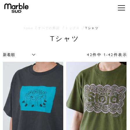
メニ
home
すべての商品
トップス
Tシャツ
Tシャツ
42
件中
1
-
42
件表示