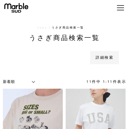
価格が安い順
メニ
価格が高い順
優先度順
home
うさぎ商品検索一覧
レビュー順
うさぎ商品検索一覧
キーワードヒット順
検索
詳細検索
11
件中
1
-
11
件表示