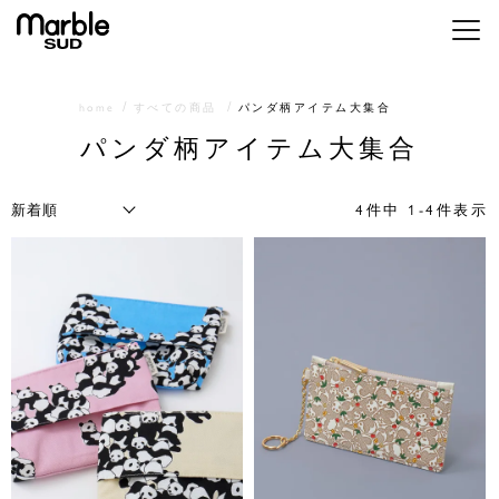
メニ
home
すべての商品
パンダ柄アイテム大集合
パンダ柄アイテム大集合
4
件中
1
-
4
件表示