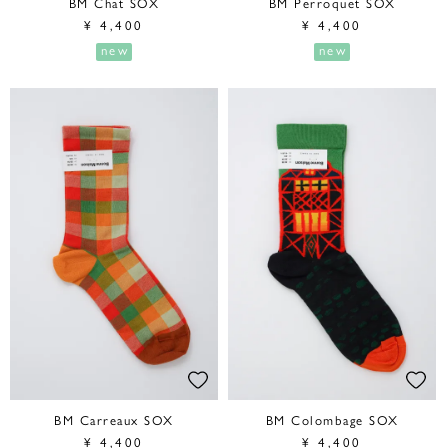
BM Chat SOX
BM Perroquet SOX
¥
4,400
¥
4,400
new
new
BM Carreaux SOX
BM Colombage SOX
¥
4,400
¥
4,400