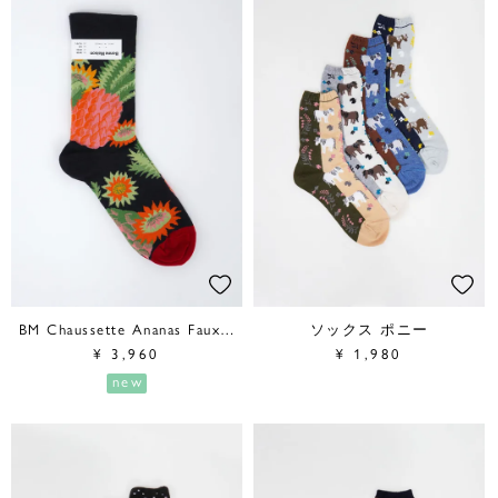
BM Chaussette Ananas Faux Noir
ソックス ポニー
¥
3,960
¥
1,980
new