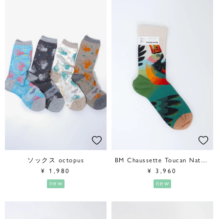
ソックス octopus
BM Chaussette Toucan Naturel
¥
1,980
¥
3,960
new
new