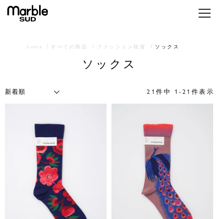
メニ
home
すべての商品
ファッション雑貨
ソックス
ソックス
21
件中
1
-
21
件表示