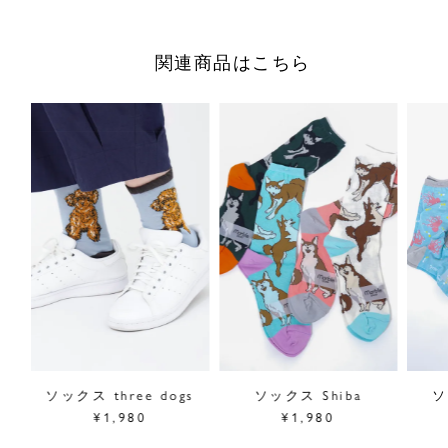
色とりどりのお花の前で、「どのお花にしようかな」と行っ
たり来たり悩みつつも、わんちゃんも一緒でなんだか楽しそ
関連商品はこちら
うな景色が広がります。
海外のお花屋さんの軒先をイメージした、ポップで華やかな
デザインです。
柔らかくて伸びの良い履き心地で、季節問わずにお使いいた
だけるソックス。
足元を華やかに彩り、シンプルコーデのポイントに。
綺麗な色合いのソックスはギフトにもオススメです。
足のサイズ／23.0~25.0cm
かかとからの長さ 18cm
素材／ナイロン44%、綿39%、アクリル17%
原産国／日本
商品番号
08GM011221
ソックス three dogs
ソックス Shiba
ソ
¥1,980
¥1,980
採寸について