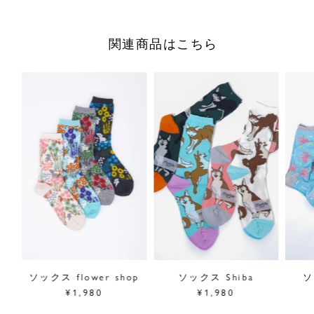
柔らかくて伸びの良い履き心地で、季節問わずにお使いいた
関連商品はこちら
だけるソックスは、シンプルコーデのポイントに。
綺麗な色合いのソックスはギフトにもオススメです。
サイズ／23.0~25.0cm かかとからの長さ 22cm
素材／ナイロン46%、綿38%、アクリル16%
原産国／日本
商品番号
08GM011220
採寸について
商品についてのお問い合わせ
ショッピングガイドはこちら
サイズをお悩みの方へ
閉じる
ソックス flower shop
ソックス Shiba
ソ
¥1,980
¥1,980