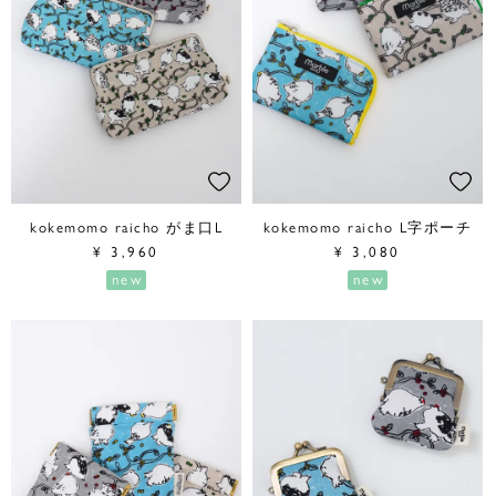
kokemomo raicho がま口L
kokemomo raicho L字ポーチ
¥
3,960
¥
3,080
new
new