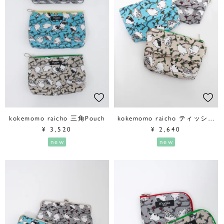
kokemomo raicho 三角Pouch
kokemomo raicho ティッシュPouch
¥
3,520
¥
2,640
new
new