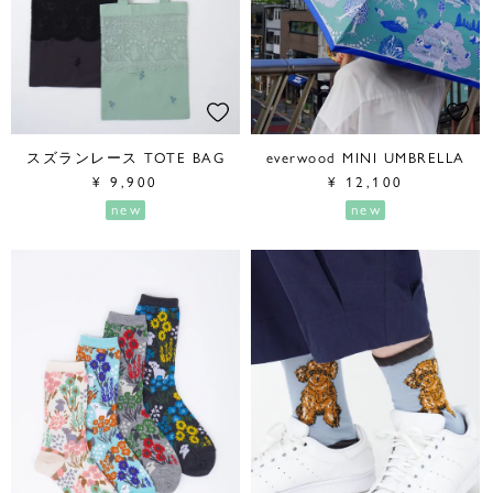
スズランレース TOTE BAG
everwood MINI UMBRELLA
¥
9,900
¥
12,100
new
new