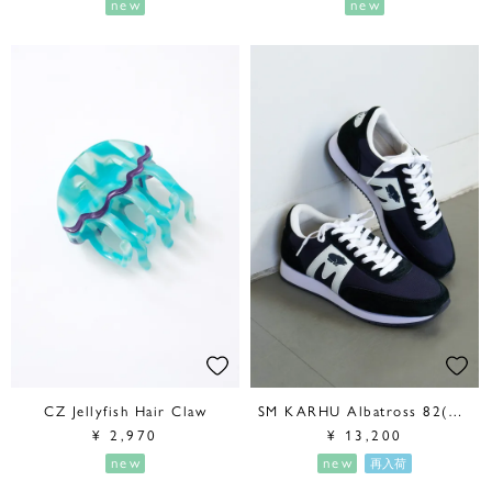
new
new
CZ Jellyfish Hair Claw
SM KARHU Albatross 82(NAVY)
¥
2,970
¥
13,200
new
new
再入荷