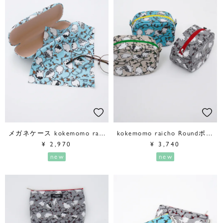
メガネケース kokemomo raicho
kokemomo raicho Roundポーチ
¥
2,970
¥
3,740
new
new