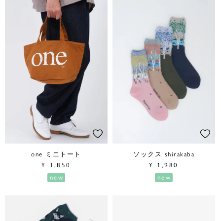
one ミニトート
ソックス shirakaba
¥
3,850
¥
1,980
new
new