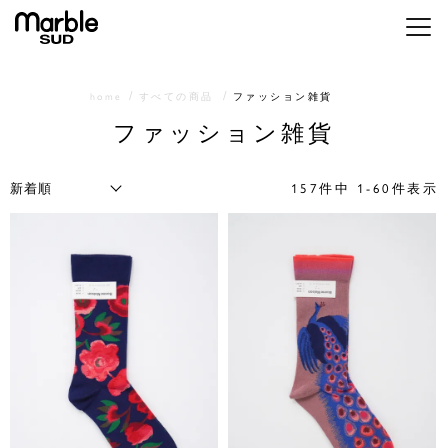
メニ
home
すべての商品
ファッション雑貨
ファッション雑貨
157
件中
1
-
60
件表示