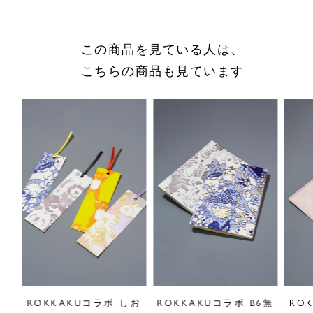
商品についてのお問い合わせ
ショッピングガイドはこちら
この商品を見ている人は、
サイズをお悩みの方へ
こちらの商品も見ています
閉じる
ポス
ROKKAKUコラボ しお
ROKKAKUコラボ B6無
RO