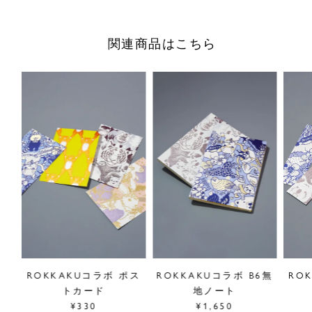
工と縫製の両立を実現させたブックカバー。使い続けること
で質感の変化を楽しめます。
関連商品はこちら
何気ないひとときに特別感を添えます。
【ROKKAKU】
京都市内の六角通りで生まれた、箔押し技術を活かしたペー
パーアイテムを通して、あらゆる場面に彩りを添えるブラン
ドです。
■"ROKKAKU"シリーズは
こちら
※こちらの商品のお買い上げポイントは会員ランクに関わら
ず一律1%です。またポイントはご使用いただけません。
サイズ／W315×H162mm 文庫本サイズ(厚さ3cm)対応
原産国／日本
商品番号
89GF999241
スリ
ROKKAKUコラボ ポス
ROKKAKUコラボ B6無
RO
トカード
地ノート
¥330
¥1,650
採寸について