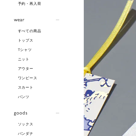
予約・再入荷
wear
すべての商品
トップス
Tシャツ
ニット
アウター
ワンピース
スカート
パンツ
goods
ソックス
バンダナ