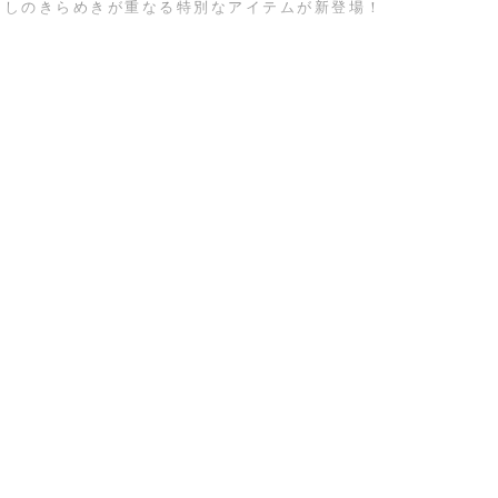
押しのきらめきが重なる特別なアイテムが新登場！
存在感のあるイラストに箔押しを施した、きらめきが美し
いしおりです。
異なる2柄のセットで、読書時間をさりげなく華やかに彩
ります。
【ROKKAKU】
京都市内の六角通りで生まれた、箔押し技術を活かしたペ
ーパーアイテムを通して、あらゆる場面に彩りを添えるブ
ランドです。
■"ROKKAKU"シリーズは
こちら
※こちらの商品のお買い上げポイントは会員ランクに関わ
らず一律1%です。またポイントはご使用いただけません。
サイズ／W40×H125mm
原産国／日本
商品番号
89GF999243