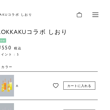
KAKUコラボ しおり
メニュー
ROKKAKUコラボ しおり
new
¥
550
税込
ポイント :
5
カラー
A
カートに入れる