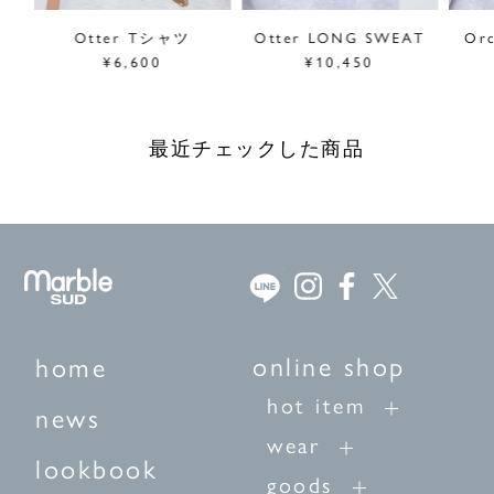
Otter Tシャツ
Otter LONG SWEAT
Or
¥6,600
¥10,450
最近チェックした商品
online shop
home
hot item
news
wear
lookbook
goods