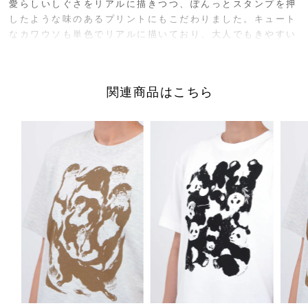
愛らしいしぐさをリアルに描きつつ、ぽんっとスタンプを押
したような味のあるプリントにもこだわりました。キュート
なカワウソも単色でリアルに描いており、大人でもきやすい
プリントです。
ゆったりとしたサイズ感の長袖Tシャツは、大人のカジュア
関連商品はこちら
ルスタイルにぴったり。一枚で、羽織と合わせて、ロングシ
ーズン着ていただけます。
サイズ／FREE
着丈69cm、身幅52cm、肩幅44cm、袖丈60cm
素材／綿100%
原産国／日本
商品番号
01FF003220
採寸について
商品についてのお問い合わせ
ショッピングガイドはこちら