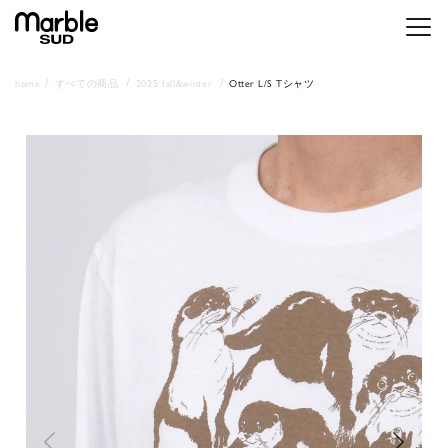
メニ
home
すべての商品
2025 fall&winter
Otter L/S Tシャツ