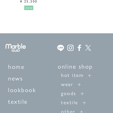
¥
25,300
new
online shop
home
hot item
news
wear
lookbook
goods
textile
textile
other