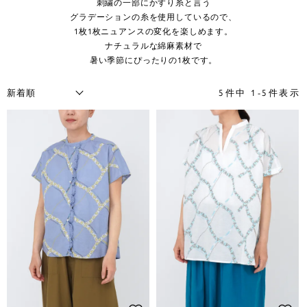
刺繍の一部にかすり糸と言う
グラデーションの糸を使用しているので、
1枚1枚ニュアンスの変化を楽しめます。
ナチュラルな綿麻素材で
暑い季節にぴったりの1枚です。
5
件中
1
-
5
件表示