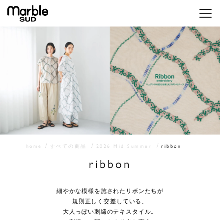
メニ
home
すべての商品
2026 Mid Summer
ribbon
ribbon
細やかな模様を施されたリボンたちが
規則正しく交差している、
大人っぽい刺繍のテキスタイル。