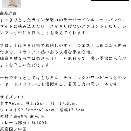
商品詳細
すっきりとしたラインが魅力のテーパードシルエットパンツ。
サイドに挟み込んだレースがさりげないアクセントとなり、シ
ンプルな中に女性らしさを添えてくれます。
フロントは開き仕様で着脱しやすく、ウエストは総ゴム＋内紐
付きで、リラックス感のある快適な穿き心地。
綿麻素材ならではのさらりとした肌触りで、暑い季節にも心地
よくお召しいただけます。
一枚で主役としてはもちろん、チュニックやワンピースとのレ
イヤードスタイルにも活躍する、着回し力の高い一本です。
サイズ／FREE
着丈96cm、股上35cm、股下64.5cm、
ウエスト52.3cm〜60.6cm、裾幅17.5cm
素材／綿60％ 麻40％
（レース部分）綿100%
原産国／中国