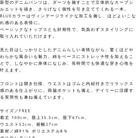
新型のデニムパンツは、ダーツを施すことで立体的なカーブシ
ルエットを描き、さりげなく個性を引き立ててくれる一本。
BLUEカラーはヴィンテージライクな加工を施し、ほどよいこな
れ感のある表情に。
ベーシックなトップスとも好相性で、気負わずスタイリングに
取り入れていただけます。
見た目はしっかりとしたデニムらしい表情ながら、驚くほどや
わらかな風合いも魅力。綿をベースにストレッチ性を加えるこ
とで、しなやかに身体になじみ、長時間でも快適な穿き心地を
叶えます。
フロントは開き仕様、ウエストはゴムと内紐付きでリラックス
感のある仕上がりに。両脇ポケットも備え、デイリーに活躍す
る実用性も兼ね備えています。
サイズ／FREE
着丈 100cm、股上35.5cm、股下67cm、
ウエスト52cm、裾幅27cm
素材／綿91％ ポリエステル8％
ポリウレタン1％