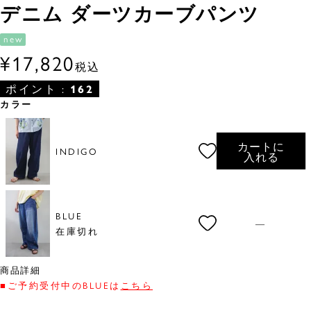
デニム ダーツカーブパンツ
new
¥
17,820
税込
ポイント :
162
カラー
カートに
INDIGO
入れる
BLUE
—
在庫切れ
商品詳細
■ご予約受付中のBLUEは
こちら