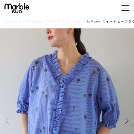
メニ
home
すべての商品
2026 Mid Summer
balloon スイートピーブラ