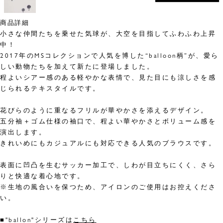
商品詳細
小さな仲間たちを乗せた気球が、大空を目指してふわふわ上昇
中！
2017年のMSコレクションで人気を博した“balloon柄”が、愛ら
しい動物たちを加えて新たに登場しました。
程よいシアー感のある軽やかな表情で、見た目にも涼しさを感
じられるテキスタイルです。
花びらのように重なるフリルが華やかさを添えるデザイン。
五分袖＋ゴム仕様の袖口で、程よい華やかさとボリューム感を
演出します。
きれいめにもカジュアルにも対応できる人気のブラウスです。
表面に凹凸を生むサッカー加工で、しわが目立ちにくく、さら
りと快適な着心地です。
※生地の風合いを保つため、アイロンのご使用はお控えくださ
い。
■"ballon"シリーズは
こちら