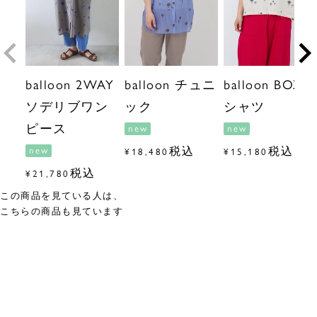
balloon 2WAY
balloon チュニ
balloon BOX T
ソデリブワン
ック
シャツ
ピース
new
new
税込
税込
new
¥
18,480
¥
15,180
税込
¥
21,780
この商品を見ている人は、
こちらの商品も見ています