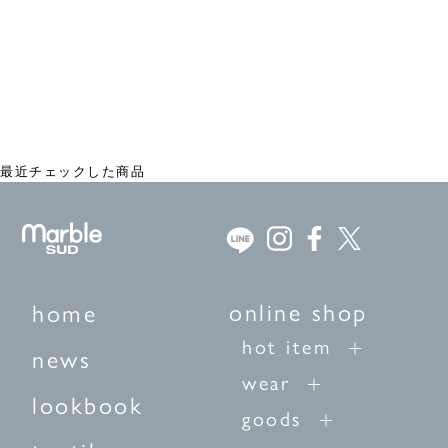
balloon BOX Tシャツ
¥15,180
最近チェックした商品
online shop
home
hot item
news
wear
lookbook
goods