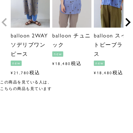
balloon 2WAY
balloon チュニ
balloon スイー
ソデリブワン
ック
トピーブラウ
ピース
ス
new
税込
new
new
¥
18,480
税込
税込
¥
21,780
¥
18,480
この商品を見ている人は、
こちらの商品も見ています