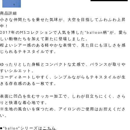
商品詳細
小さな仲間たちを乗せた気球が、大空を目指してふわふわ上昇
中！
2017年のMSコレクションで人気を博した“balloon柄”が、愛ら
しい動物たちを加えて新たに登場しました。
程よいシアー感のある軽やかな表情で、見た目にも涼しさを感
じられるテキスタイルです。
ゆったりとした身幅とコンパクトな丈感で、バランスが取りや
すいシルエット。
コーディネートしやすく、シンプルながらもテキスタイルが生
きる存在感のある一枚です。
表面に凹凸を生むサッカー加工で、しわが目立ちにくく、さら
りと快適な着心地です。
※生地の風合いを保つため、アイロンのご使用はお控えくださ
い。
■"ballon"シリーズは
こちら