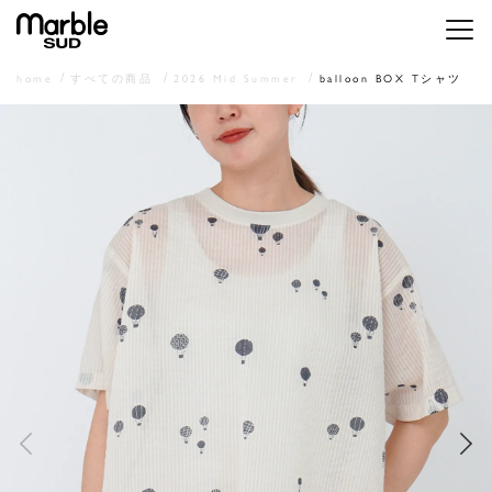
メニ
home
すべての商品
2026 Mid Summer
balloon BOX Tシャツ