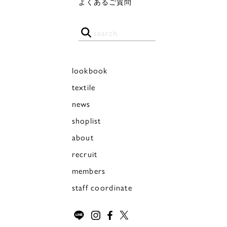
よくあるご質問
lookbook
textile
news
shoplist
about
recruit
members
staff coordinate