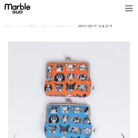
メニ
home
すべての商品
2025 Spring&Summer
WHO DID IT? がま口 M