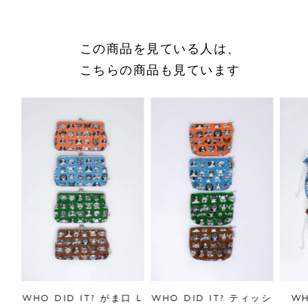
商品についてのお問い合わせ
ショッピングガイドはこちら
この商品を見ている人は、
サイズをお悩みの方へ
こちらの商品も見ています
閉じる
dポ
WHO DID IT? がま口 L
WHO DID IT? ティッシ
WH