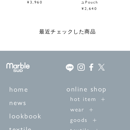
¥3,960
ュPouch
¥2,640
最近チェックした商品
online shop
home
hot item
news
wear
lookbook
goods
textile
textile