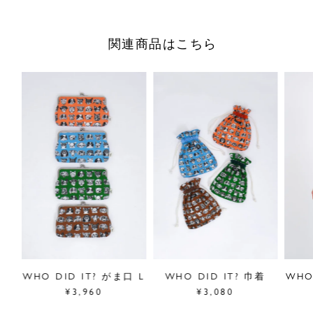
バッグの中にサッと入れて持ち運べる、コンパクトながま口
ポーチ。京都の老舗がま口専門店AYANOKOJIとのコラボ商
関連商品はこちら
品です。 京都の工房で職人さんたちの手によって1点1点丁
寧に作られています。細かいものも仕分けやすい内ポケット
付きです。
■”WHO DID IT?”シリーズは
こちら
※裁断により商品によって柄の出方が異なります。柄のご選
定はできませんのでご了承ください。
サイズ／高さ10.5cm、幅12cm、 マチ2cm(※留め具含ま
ず)
素材／綿100%、(裏地)レーヨン100%
原産国／日本
商品番号
09FS060182
ッシ
WHO DID IT? がま口 L
WHO DID IT? 巾着
WHO
¥3,960
¥3,080
採寸について