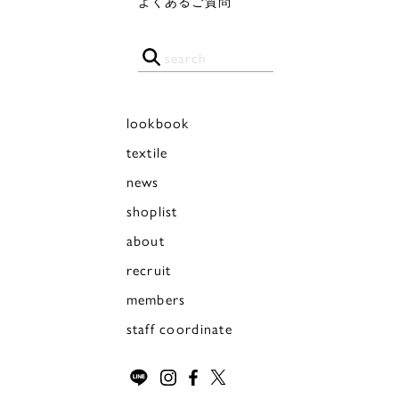
よくあるご質問
lookbook
textile
news
shoplist
about
recruit
members
staff coordinate