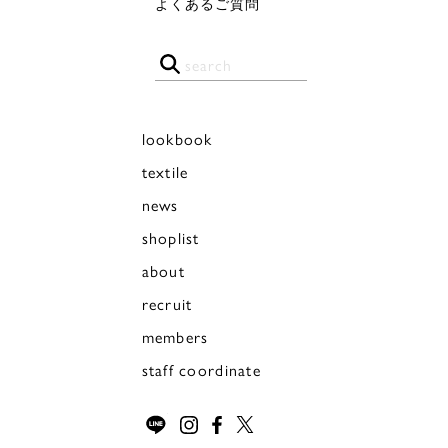
よくあるご質問
lookbook
textile
news
shoplist
about
recruit
members
staff coordinate