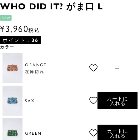
WHO DID IT? がま口 L
new
¥
3,960
税込
ポイント :
36
カラー
ORANGE
—
在庫切れ
カートに
SAX
入れる
カートに
GREEN
入れる