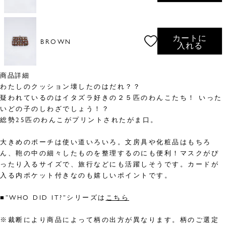
カートに
BROWN
入れる
商品詳細
わたしのクッション壊したのはだれ？？
疑われているのはイタズラ好きの２５匹のわんこたち！ いった
いどの子のしわざでしょう！？
総勢25匹のわんこがプリントされたがま口。
大きめのポーチは使い道いろいろ。文房具や化粧品はもちろ
ん、鞄の中の細々したものを整理するのにも便利！マスクがぴ
ったり入るサイズで、旅行などにも活躍しそうです。カードが
入る内ポケット付きなのも嬉しいポイントです。
■”WHO DID IT?”シリーズは
こちら
※裁断により商品によって柄の出方が異なります。柄のご選定