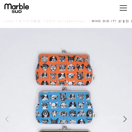
メニ
home
すべての商品
2025 Spring&Summer
WHO DID IT? がま口 