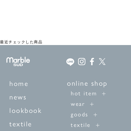
WHO DID IT? がま口 M
¥3,740
最近チェックした商品
online shop
home
hot item
news
wear
lookbook
goods
textile
textile