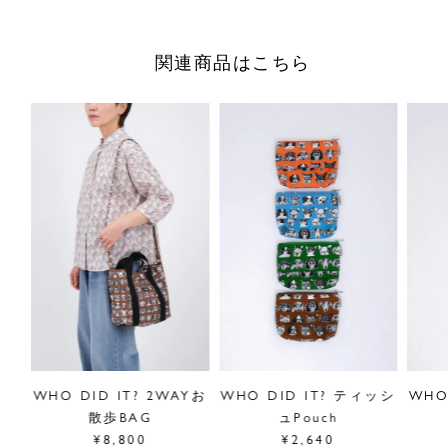
小さいバッグにも入れやすいサイズ感は様々なシーンに活躍
します。充電ケーブルやモバイルバッテリーなどのガジェッ
関連商品はこちら
ト類や目薬、リップなどのちょっとした小物類を入れるのに
ちょうど良いサイズ感です。ギフトにもオススメです。
■”WHO DID IT?”シリーズは
こちら
※裁断により商品によって柄の出方が異なります。柄のご選
定はできませんのでご了承ください。
サイズ／幅19.5cm、高さ2cm、マチ3cm
素材／綿100%、(附属)ポリエステル100%
原産国／日本
商品番号
09FS059187
採寸について
ま口
WHO DID IT? 2WAYお
WHO DID IT? ティッシ
WHO
商品についてのお問い合わせ
散歩BAG
ュPouch
¥8,800
¥2,640
ショッピングガイドはこちら