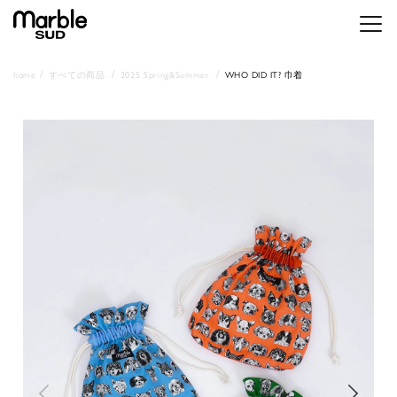
メニ
home
すべての商品
2025 Spring&Summer
WHO DID IT? 巾着