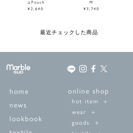
ュPouch
M
¥2,640
¥3,740
最近チェックした商品
online shop
home
hot item
news
wear
lookbook
goods
textile
textile