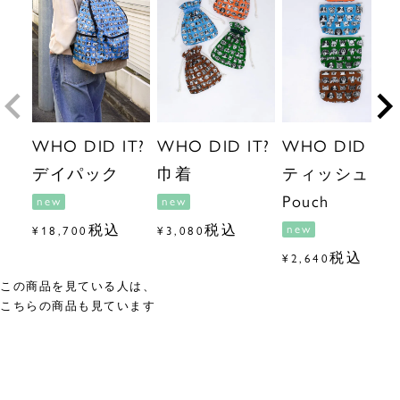
WHO DID IT?
WHO DID IT?
WHO DID IT?
デイパック
巾着
ティッシュ
Pouch
new
new
税込
税込
new
¥
18,700
¥
3,080
税込
¥
2,640
この商品を見ている人は、
こちらの商品も見ています