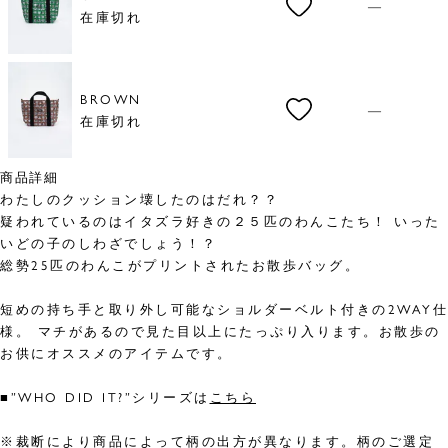
—
在庫切れ
BROWN
—
在庫切れ
商品詳細
わたしのクッション壊したのはだれ？？
疑われているのはイタズラ好きの２５匹のわんこたち！ いった
いどの子のしわざでしょう！？
総勢25匹のわんこがプリントされたお散歩バッグ。
短めの持ち手と取り外し可能なショルダーベルト付きの2WAY仕
様。 マチがあるので見た目以上にたっぷり入ります。お散歩の
お供にオススメのアイテムです。
■”WHO DID IT?”シリーズは
こちら
※裁断により商品によって柄の出方が異なります。柄のご選定