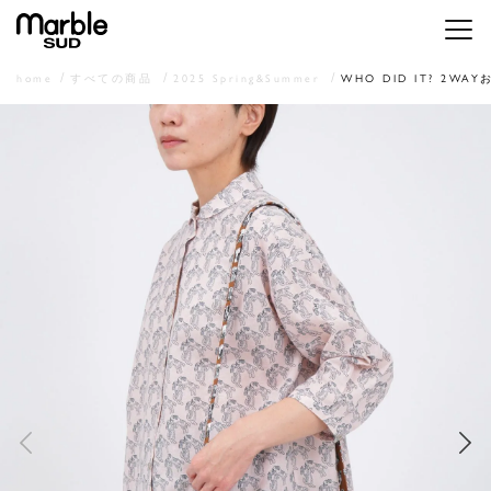
メニ
home
すべての商品
2025 Spring&Summer
WHO DID IT? 2WA