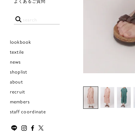
よくあるご質問
lookbook
textile
news
shoplist
about
recruit
members
staff coordinate