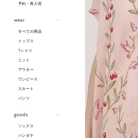
予約・再入荷
wear
すべての商品
トップス
Tシャツ
ニット
アウター
ワンピース
スカート
パンツ
goods
ソックス
バンダナ