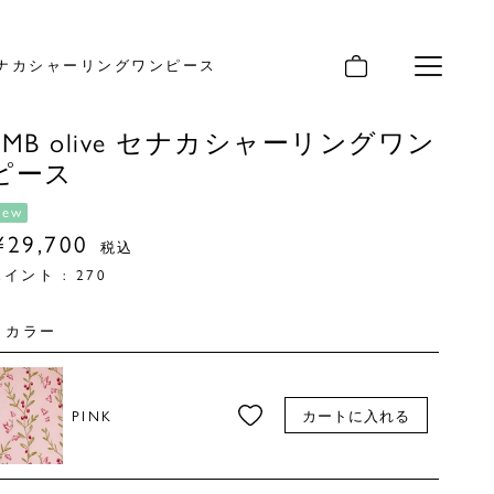
e セナカシャーリングワンピース
メニュー
EMB olive セナカシャーリングワン
ピース
new
¥
29,700
税込
ポイント :
270
カラー
PINK
カートに入れる