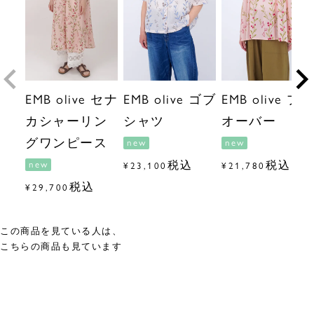
EMB olive セナ
EMB olive ゴブ
EMB olive プル
カシャーリン
シャツ
オーバー
グワンピース
new
new
税込
税込
new
¥
23,100
¥
21,780
税込
¥
29,700
この商品を見ている人は、
こちらの商品も見ています