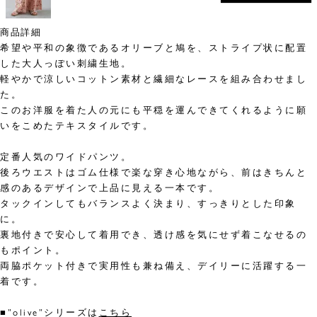
商品詳細
希望や平和の象徴であるオリーブと鳩を、ストライプ状に配置
した大人っぽい刺繍生地。
軽やかで涼しいコットン素材と繊細なレースを組み合わせまし
た。
このお洋服を着た人の元にも平穏を運んできてくれるように願
いをこめたテキスタイルです。
定番人気のワイドパンツ。
後ろウエストはゴム仕様で楽な穿き心地ながら、前はきちんと
感のあるデザインで上品に見える一本です。
タックインしてもバランスよく決まり、すっきりとした印象
に。
裏地付きで安心して着用でき、透け感を気にせず着こなせるの
もポイント。
両脇ポケット付きで実用性も兼ね備え、デイリーに活躍する一
着です。
■”olive”シリーズは
こちら