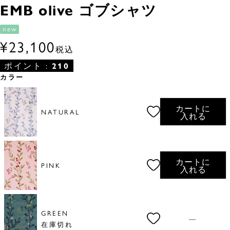
EMB olive ゴブシャツ
new
¥
23,100
税込
ポイント :
210
カラー
カートに
NATURAL
入れる
カートに
PINK
入れる
GREEN
—
在庫切れ