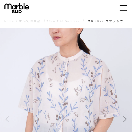
メニ
home
すべての商品
2026 Mid Summer
EMB olive ゴブシャツ