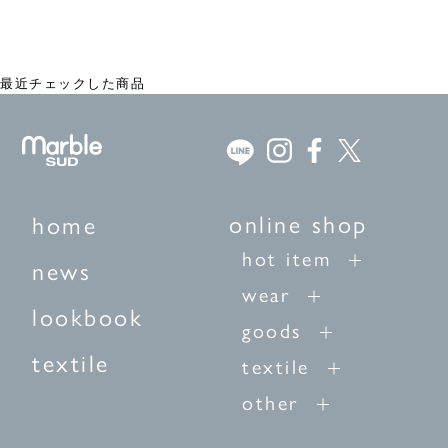
EMB olive プルオーバー
¥21,780
最近チェックした商品
online shop
home
hot item
news
wear
lookbook
goods
textile
textile
other