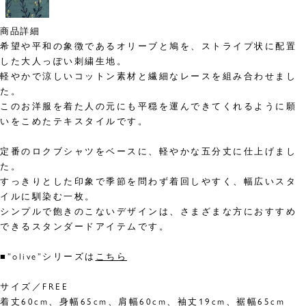
商品詳細
希望や平和の象徴であるオリーブと鳩を、ストライプ状に配置
した大人っぽい刺繍生地。
軽やかで涼しいコットン素材と繊細なレースを組み合わせまし
た。
このお洋服を着た人の元にも平穏を運んできてくれるように願
いをこめたテキスタイルです。
定番のロクブシャツをベースに、軽やかな五分丈に仕上げまし
た。
すっきりとした印象で季節を問わず着回しやすく、幅広いスタ
イルに馴染む一枚。
シンプルで飽きのこないデザインは、さまざまな方におすすめ
できるスタンダードアイテムです。
■”olive”シリーズは
こちら
サイズ／FREE
着丈60cm、身幅65cm、肩幅60cm、袖丈19cm、裾幅65cm