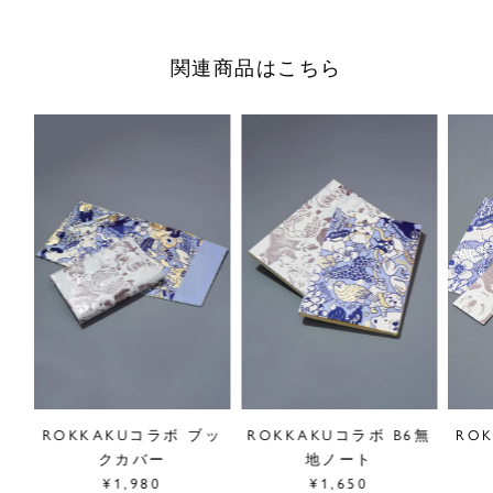
カード。
飾っても送っても映える一枚で、日常にさりげない彩りを添
関連商品はこちら
えます。
【ROKKAKU】
京都市内の六角通りで生まれた、箔押し技術を活かしたペー
パーアイテムを通して、あらゆる場面に彩りを添えるブラン
ドです。
■"ROKKAKU"シリーズは
こちら
※こちらの商品のお買い上げポイントは会員ランクに関わら
ず一律1%です。またポイントはご使用いただけません。
サイズ／W100×H148mm
原産国／日本
商品番号
89GF999240
スリ
ROKKAKUコラボ ブッ
ROKKAKUコラボ B6無
RO
クカバー
地ノート
¥1,980
¥1,650
採寸について