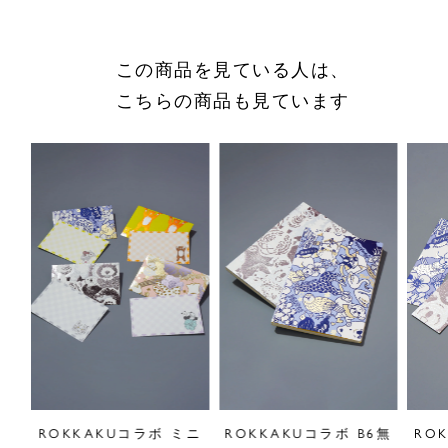
商品についてのお問い合わせ
ショッピングガイドはこちら
この商品を見ている人は、
サイズをお悩みの方へ
こちらの商品も見ています
閉じる
スリ
ROKKAKUコラボ ミニ
ROKKAKUコラボ B6無
RO