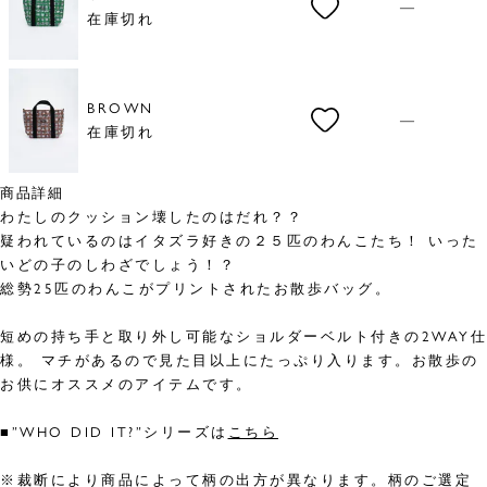
—
在庫切れ
BROWN
—
在庫切れ
商品詳細
わたしのクッション壊したのはだれ？？
疑われているのはイタズラ好きの２５匹のわんこたち！ いった
いどの子のしわざでしょう！？
総勢25匹のわんこがプリントされたお散歩バッグ。
短めの持ち手と取り外し可能なショルダーベルト付きの2WAY仕
様。 マチがあるので見た目以上にたっぷり入ります。お散歩の
お供にオススメのアイテムです。
■”WHO DID IT?”シリーズは
こちら
※裁断により商品によって柄の出方が異なります。柄のご選定