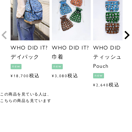
WHO DID IT?
WHO DID IT?
WHO DID IT?
デイパック
巾着
ティッシュ
Pouch
new
new
税込
税込
new
¥
18,700
¥
3,080
税込
¥
2,640
この商品を見ている人は、
こちらの商品も見ています