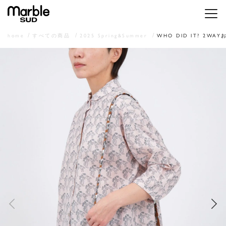
メニ
home
すべての商品
2025 Spring&Summer
WHO DID IT? 2WA