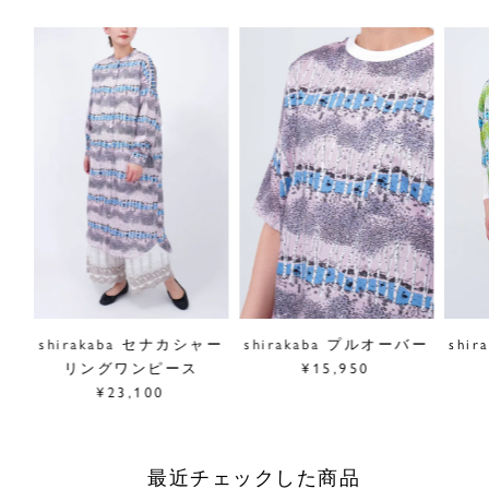
rk
shirakaba セナカシャー
shirakaba プルオーバー
shi
ース
リングワンピース
¥15,950
¥23,100
最近チェックした商品