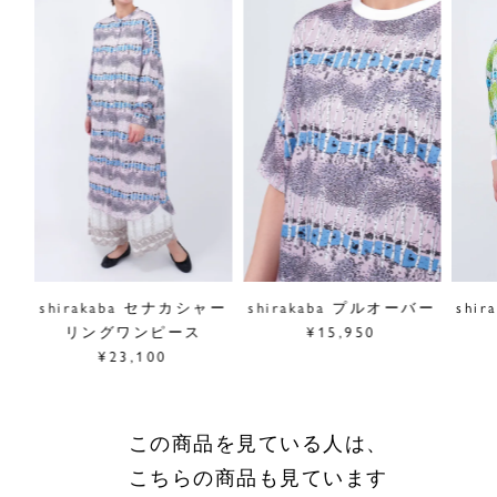
■”shirakaba”シリーズは
こちら
サイズ／FREE
前着丈88cm、後着丈92cm、身幅57cm、肩幅61cm、
袖丈40cm、裾幅67cm
素材／綿100%
原産国／日本
商品番号
05GS043055
採寸について
シャ
shirakaba セナカシャー
shirakaba プルオーバー
shi
商品についてのお問い合わせ
リングワンピース
¥15,950
¥23,100
ショッピングガイドはこちら
サイズをお悩みの方へ
閉じる
この商品を見ている人は、
こちらの商品も見ています