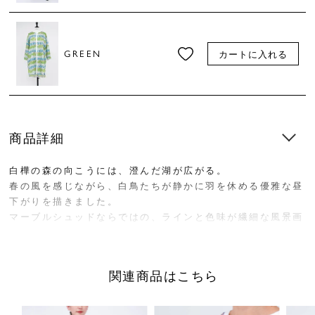
GREEN
カートに入れる
商品詳細
白樺の森の向こうには、澄んだ湖が広がる。
春の風を感じながら、白鳥たちが静かに羽を休める優雅な昼
下がりを描きました。
マーブルシュッドならではの、ラインと色味が繊細な風景画
のテキスタイル。 光沢を抑えた、やわらかなサテン織りの
コットン素材を使用しています。
関連商品はこちら
チュニック丈が人気のトップスで、小柄な方はワンピースと
してもお召いただけます。
白いパイピングがさわやかな印象に。