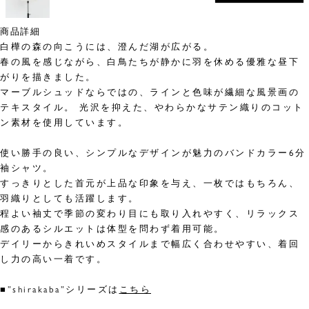
商品詳細
白樺の森の向こうには、澄んだ湖が広がる。
春の風を感じながら、白鳥たちが静かに羽を休める優雅な昼下
がりを描きました。
マーブルシュッドならではの、ラインと色味が繊細な風景画の
テキスタイル。 光沢を抑えた、やわらかなサテン織りのコット
ン素材を使用しています。
使い勝手の良い、シンプルなデザインが魅力のバンドカラー6分
袖シャツ。
すっきりとした首元が上品な印象を与え、一枚ではもちろん、
羽織りとしても活躍します。
程よい袖丈で季節の変わり目にも取り入れやすく、リラックス
感のあるシルエットは体型を問わず着用可能。
デイリーからきれいめスタイルまで幅広く合わせやすい、着回
し力の高い一着です。
■”shirakaba”シリーズは
こちら