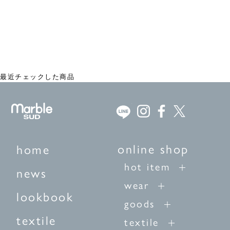
shirakaba プルオーバー
¥15,950
最近チェックした商品
online shop
home
hot item
news
wear
lookbook
goods
textile
textile