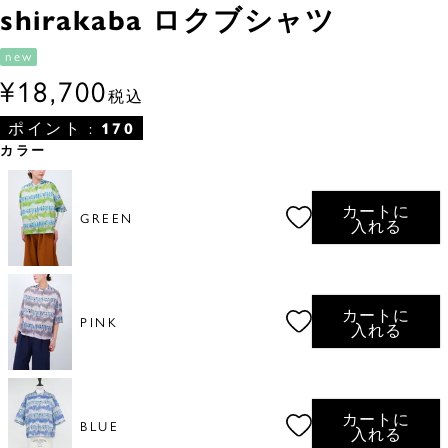
shirakaba ロクブシャツ
new
¥
18,700
税込
ポイント :
170
カラー
カートに
GREEN
入れる
カートに
PINK
入れる
カートに
BLUE
入れる