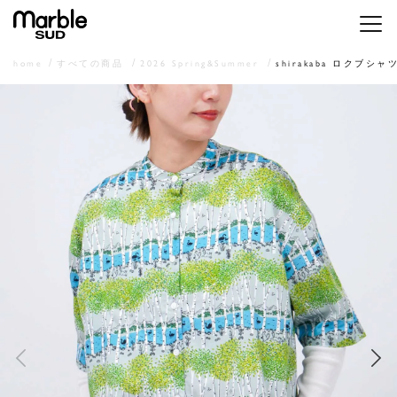
メニ
home
すべての商品
2026 Spring&Summer
shirakaba ロクブシャ