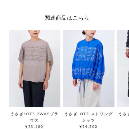
裾に向かってたっぷりと生地を使用した、ドレープが美しい
シャツタイプのワンピース。
関連商品はこちら
裾は前上がりになっているので重たくなりすぎず、足さばき
も抜群です。季節の変わり目には羽織として使うのもおすす
めです。
■"うさぎLOTS"シリーズは
こちら
サイズ／FREE
前着丈110cm、後ろ着丈115cm、
前身幅58.2cm、後ろ身幅62.6cm、
肩幅43cm、袖丈54.5cm、
前裾幅105cm、後ろ裾幅116cm
素材／綿100%
原産国／日本
商品番号
03GS083011
ック
うさぎLOTS 2WAYブラ
うさぎLOTS ストリング
うさ
ウス
シャツ
採寸について
¥23,100
¥24,200