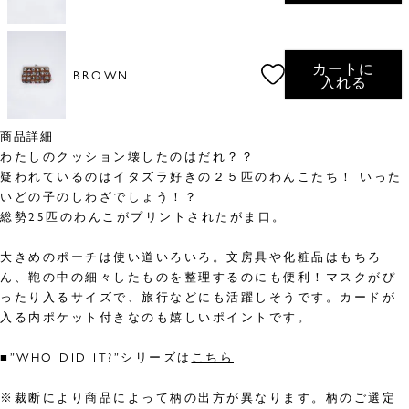
カートに
BROWN
入れる
商品詳細
わたしのクッション壊したのはだれ？？
疑われているのはイタズラ好きの２５匹のわんこたち！ いった
いどの子のしわざでしょう！？
総勢25匹のわんこがプリントされたがま口。
大きめのポーチは使い道いろいろ。文房具や化粧品はもちろ
ん、鞄の中の細々したものを整理するのにも便利！マスクがぴ
ったり入るサイズで、旅行などにも活躍しそうです。カードが
入る内ポケット付きなのも嬉しいポイントです。
■”WHO DID IT?”シリーズは
こちら
※裁断により商品によって柄の出方が異なります。柄のご選定