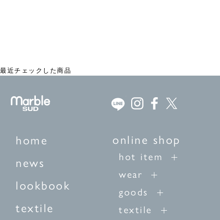
WHO DID IT? がま口 M
¥3,740
最近チェックした商品
online shop
home
hot item
news
wear
lookbook
goods
textile
textile