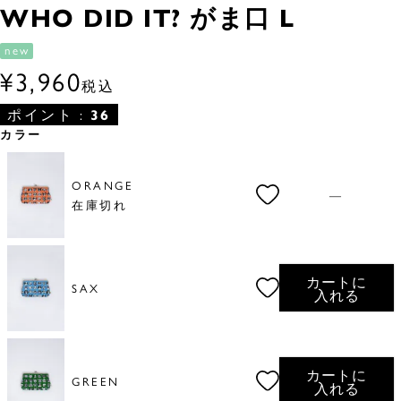
WHO DID IT? がま口 L
new
¥
3,960
税込
ポイント :
36
カラー
ORANGE
—
在庫切れ
カートに
SAX
入れる
カートに
GREEN
入れる