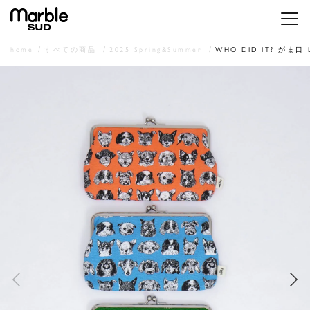
メニ
home
すべての商品
2025 Spring&Summer
WHO DID IT? がま口 