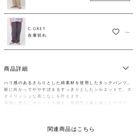
C.GREY
—
在庫切れ
商品詳細
ハリ感のあるさらりとした綿素材を使用したタックパンツ。
裾に向かってややすぼまるすっきりとしたシルエットで、ス
タイリッシュな着こなしを叶えます。
両脇と後ろにポケットを備え、実用性も兼ね備えたデザイ
ン。フロントは開き仕様で、前面はベルトデザイン、ウエス
トはゴム＋内紐付きのため、きちんと感とリラックスした穿
き心地を両立しています。
関連商品はこちら
デイリーからきれいめなスタイリングまで幅広く活躍する一
本です。