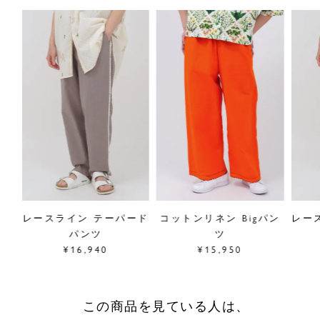
サイズ／FREE
着丈97cm、股上35.5cm、股下64.5cm、
ウエスト47.5cm、わたり37cm、裾幅24cm
素材／綿100％
原産国／中国
商品番号
07GM006146
採寸について
商品についてのお問い合わせ
ショッピングガイドはこちら
パン
レースライン テーパード
コットンリネン Bigパン
レー
サイズをお悩みの方へ
パンツ
ツ
閉じる
¥16,940
¥15,950
この商品を見ている人は、