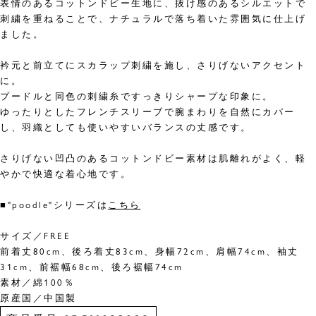
表情のあるコットンドビー生地に、抜け感のあるシルエットで
刺繍を重ねることで、ナチュラルで落ち着いた雰囲気に仕上げ
ました。
衿元と前立てにスカラップ刺繍を施し、さりげないアクセント
に。
プードルと同色の刺繍糸ですっきりシャープな印象に。
ゆったりとしたフレンチスリーブで腕まわりを自然にカバー
し、羽織としても使いやすいバランスの丈感です。
さりげない凹凸のあるコットンドビー素材は肌離れがよく、軽
やかで快適な着心地です。
■"poodle"シリーズは
こちら
サイズ／FREE
前着丈80cm、後ろ着丈83cm、身幅72cm、肩幅74cm、袖丈
31cm、前裾幅68cm、後ろ裾幅74cm
素材／綿100％
原産国／中国製