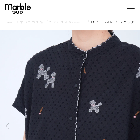
メニ
home
すべての商品
2026 Mid Summer
EMB poodle チュニック