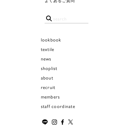
よくあるご質問
lookbook
textile
news
shoplist
about
recruit
members
staff coordinate