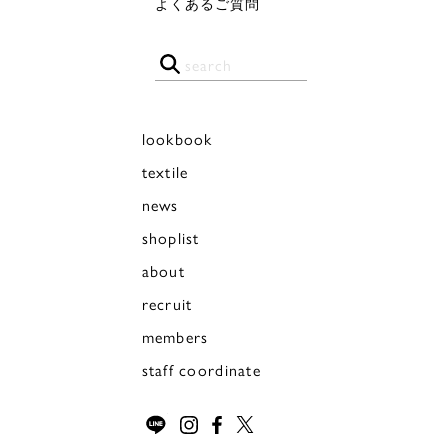
よくあるご質問
lookbook
textile
news
shoplist
about
recruit
members
staff coordinate