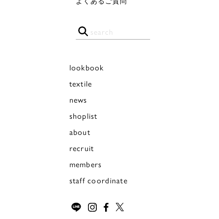
よくあるご質問
lookbook
textile
news
shoplist
about
recruit
members
staff coordinate