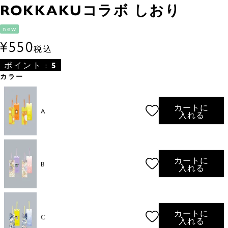
ROKKAKUコラボ しおり
new
¥
550
税込
ポイント :
5
カラー
カートに
A
入れる
カートに
B
入れる
カートに
C
入れる