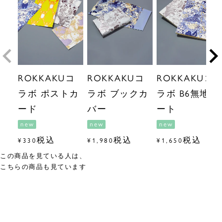
ROKKAKUコ
ROKKAKUコ
ROKKAKUコ
ラボ ポストカ
ラボ ブックカ
ラボ B6無地ノ
ード
バー
ート
new
new
new
税込
税込
税込
¥
330
¥
1,980
¥
1,650
この商品を見ている人は、
こちらの商品も見ています