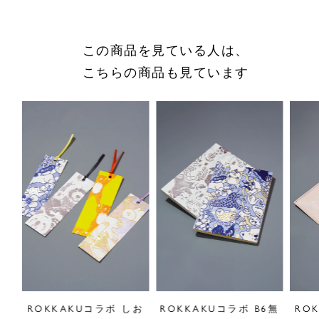
商品についてのお問い合わせ
ショッピングガイドはこちら
この商品を見ている人は、
サイズをお悩みの方へ
こちらの商品も見ています
閉じる
ポス
ROKKAKUコラボ しお
ROKKAKUコラボ B6無
RO