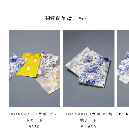
工と縫製の両立を実現させたブックカバー。使い続けること
で質感の変化を楽しめます。
関連商品はこちら
何気ないひとときに特別感を添えます。
【ROKKAKU】
京都市内の六角通りで生まれた、箔押し技術を活かしたペー
パーアイテムを通して、あらゆる場面に彩りを添えるブラン
ドです。
■"ROKKAKU"シリーズは
こちら
※こちらの商品のお買い上げポイントは会員ランクに関わら
ず一律1%です。またポイントはご使用いただけません。
サイズ／W315×H162mm 文庫本サイズ(厚さ3cm)対応
原産国／日本
商品番号
89GF999241
スリ
ROKKAKUコラボ ポス
ROKKAKUコラボ B6無
RO
トカード
地ノート
¥330
¥1,650
採寸について