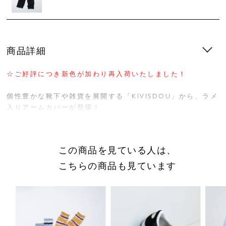
商品詳細
☆ご好評につき新色が加わり再入荷いたしました！
個性豊かな靴下や雑貨を展開する「KIVISDOU」から、ラメ
入りアームカバーが登場！
さりげなくきらめくラメ糸を編み込み、袖口にはアクセント
になるメロウ加工を施したデザイン。シンプルな中にもほど
よい華やかさがあり、手元にキュートな印象をプラスしてく
この商品を見ている人は、
れます。日焼け対策としてはもちろん、コーディネートのワ
ンポイントとしても楽しめるアイテムです。
こちらの商品も見ています
綿糸を使用しているため肌あたりがやさしく、薄手でゆった
りとした着け心地なので、暑い季節でも快適にお使いいただ
けます。長さは約62cmとしっかりあり、二の腕までカバ
ー。さらに指穴付きで手の甲まで隠れるので、気になる紫外