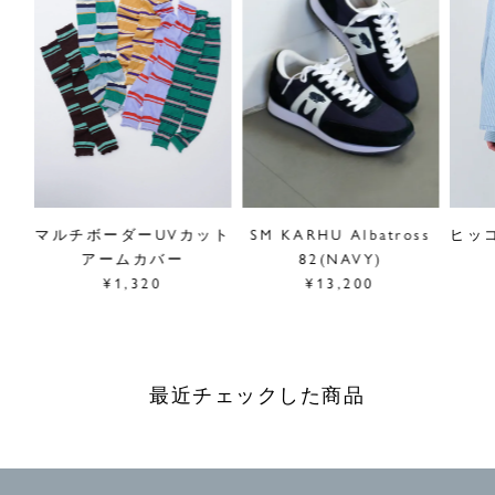
線対策にもぴったりです。 裾にはメロウ加工が施されてい
るため、手首でくしゅっとさせて使うスタイルもおしゃれに
キマります。ラメ糸はできるだけ内側に出ないよう調整して
編まれているため、ザラザラ感が少なくやさしい着け心地に
仕上がっています。
コーデにさりげなく華やぎをプラスしてくれる、“守るだけ
じゃない、魅せる”アームカバーです。
※紫外線遮蔽率：約80～90％前後（色により多少前後しま
す）
ss
マルチボーダーUVカット
SM KARHU Albatross
ヒッ
アームカバー
82(NAVY)
※こちらの商品はポイント対象外です。（お買上げポイント
¥1,320
¥13,200
の付与・ご使用、共にご利用いただけません。）
サイズ／長さ約62cm、幅約10.5cm
素材／綿、ポリエステル、その他
最近チェックした商品
原産国／中国
商品番号
39GS697003