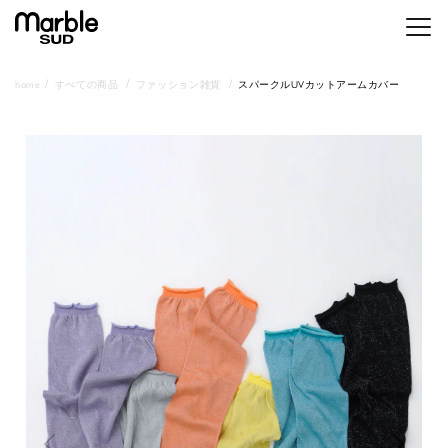
メニ
home
すべての商品
ファッション雑貨
スパークルUVカットアームカバー