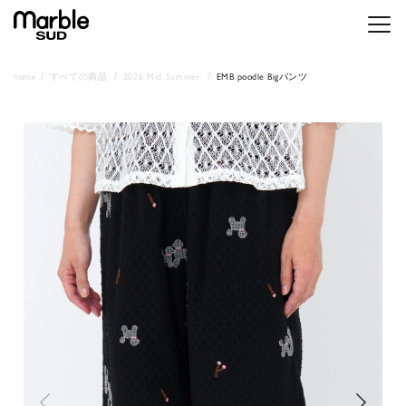
メニ
home
すべての商品
2026 Mid Summer
EMB poodle Bigパンツ