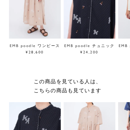
■"poodle"シリーズは
こちら
サイズ／FREE
着丈98cm、股上39cm、股下63cm、 ウエスト68cm~最大
約106cm(ゴム仕様)、裾幅29cm
素材／綿100％、（裏地）綿100％
ャツ
EMB poodle ワンピース
EMB poodle チュニック
EMB
原産国／中国製
¥28,600
¥24,200
商品番号
07GM083032
採寸について
この商品を見ている人は、
商品についてのお問い合わせ
こちらの商品も見ています
ショッピングガイドはこちら
サイズをお悩みの方へ
閉じる