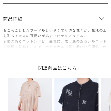
商品詳細
もこもことしたプードルと小さくて可憐な花々が、生地の上
を彩って大人の可愛いが詰まったテキスタイル。
表情のあるコットンドビー生地に、抜け感のあるシルエット
で刺繍を重ねることで、ナチュラルで落ち着いた雰囲気に仕
上げました。
マーブルシュッド定番のBigパンツは、裾にかけてストンと
関連商品はこちら
落ちる美しいワイドシルエットが魅力。
ウエストのギャザーゴムはフリルのような表情で、トップス
をインしてもすっきりとしたバランスに仕上がります。
ウエストは一周ゴム仕様で紐によるサイズ調整も可能。
リラックス感のある快適な穿き心地です。
さりげない凹凸のあるコットンドビー素材は肌離れがよく、
軽やかで快適な着心地です。