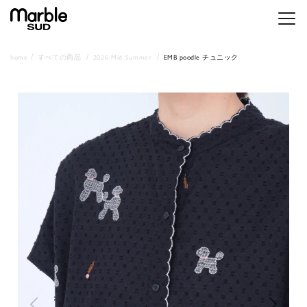
メニ
home
すべての商品
2026 Mid Summer
EMB poodle チュニック