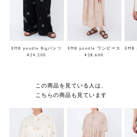
■"poodle"シリーズは
こちら
サイズ／FREE
前着丈80cm、後ろ着丈83cm、身幅72cm、肩幅74cm、袖
丈31cm、前裾幅68cm、後ろ裾幅74cm
素材／綿100％
原産国／中国製
パン
EMB poodle Bigパンツ
EMB poodle ワンピース
EMB
商品番号
05GM083029
¥24,200
¥28,600
採寸について
商品についてのお問い合わせ
この商品を見ている人は、
ショッピングガイドはこちら
こちらの商品も見ています
サイズをお悩みの方へ
閉じる