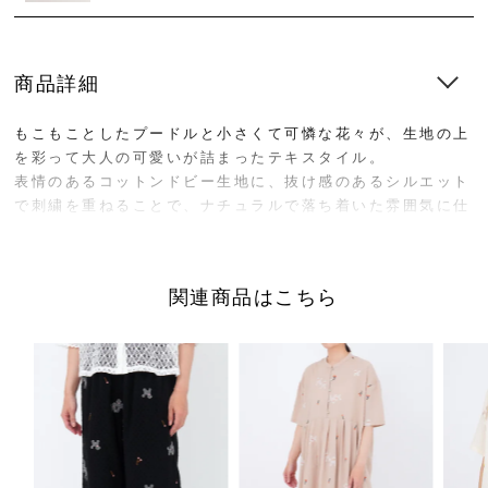
商品詳細
もこもことしたプードルと小さくて可憐な花々が、生地の上
を彩って大人の可愛いが詰まったテキスタイル。
表情のあるコットンドビー生地に、抜け感のあるシルエット
で刺繍を重ねることで、ナチュラルで落ち着いた雰囲気に仕
上げました。
衿元と前立てにスカラップ刺繍を施し、さりげないアクセン
関連商品はこちら
トに。
プードルと同色の刺繍糸ですっきりシャープな印象に。
ゆったりとしたフレンチスリーブで腕まわりを自然にカバー
し、羽織としても使いやすいバランスの丈感です。
さりげない凹凸のあるコットンドビー素材は肌離れがよく、
軽やかで快適な着心地です。