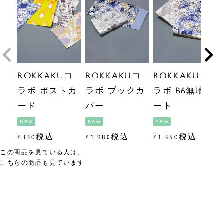
ROKKAKUコ
ROKKAKUコ
ROKKAKUコ
ラボ ポストカ
ラボ ブックカ
ラボ B6無地ノ
ード
バー
ート
new
new
new
税込
税込
税込
¥
330
¥
1,980
¥
1,650
この商品を見ている人は、
こちらの商品も見ています