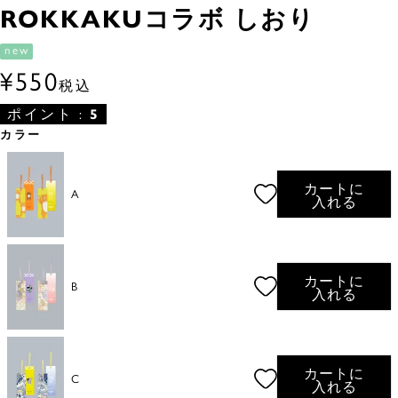
ROKKAKUコラボ しおり
new
¥
550
税込
ポイント :
5
カラー
カートに
A
入れる
カートに
B
入れる
カートに
C
入れる