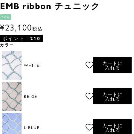
EMB ribbon チュニック
new
¥
23,100
税込
ポイント :
210
カラー
カートに
WHITE
入れる
カートに
BEIGE
入れる
カートに
L.BLUE
入れる