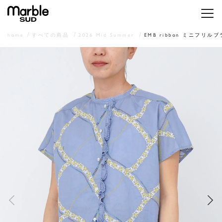
メニ
home
すべての商品
2026 Mid Summer
EMB ribbon ミニフリル