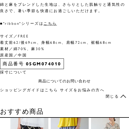
綿と麻をブレンドした生地は、さらりとした肌触りと通気性の
良さで、暑い季節も快適にお過ごしいただけます。
■"ribbon"シリーズは
こちら
サイズ／FREE
着丈前62/後69cm、身幅68cm、肩幅72cm、裾幅68cm
素材／綿70%、麻30%
原産国／中国
商品番号
05GM074010
採寸について
商品についてのお問い合わせ
ショッピングガイドはこちら
サイズをお悩みの方へ
閉じる
おすすめ商品