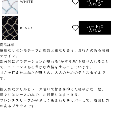
カートに
WHITE
入れる
カートに
BLACK
入れる
商品詳細
繊細なリボンモチーフが整然と重なり合う、奥行きのある刺繍
デザイン。
部分的にグラデーションが現れる“かすり糸”を取り入れること
で、ニュアンスある豊かな表情を生み出しています。
甘さを抑えた上品さが魅力の、大人のためのテキスタイルで
す。
控えめなフリルとレース使いで甘さを抑えた軽やかな一枚。
襟ぐりはレースのみで、お顔周りはすっきり。
フレンチスリーブがやさしく腕まわりをカバーして、着回し力
のあるブラウスです。