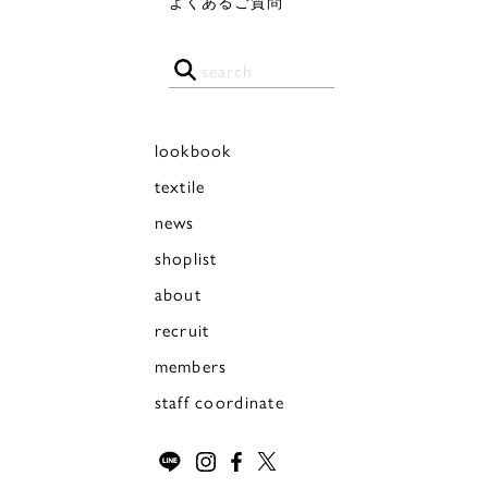
よくあるご質問
lookbook
textile
news
shoplist
about
recruit
members
staff coordinate