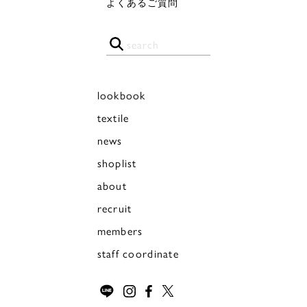
よくあるご質問
lookbook
textile
news
shoplist
about
recruit
members
staff coordinate