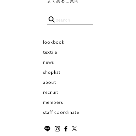
よくあるご質問
lookbook
textile
news
shoplist
about
recruit
members
staff coordinate