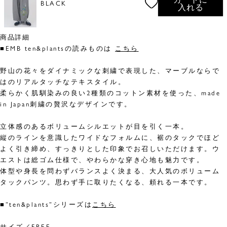
BLACK
入れる
商品詳細
■EMB ten&plantsの読みものは
こちら
野山の花々をダイナミックな刺繍で表現した、マーブルならで
はのリアルタッチなテキスタイル。
柔らかく肌馴染みの良い2種類のコットン素材を使った、made
in Japan刺繍の贅沢なデザインです。
立体感のあるボリュームシルエットが目を引く一本。
縦のラインを意識したワイドなフォルムに、裾のタックでほど
よく引き締め、すっきりとした印象でお召しいただけます。ウ
エストは総ゴム仕様で、やわらかな穿き心地も魅力です。
体型や身長を問わずバランスよく決まる、大人気のボリューム
タックパンツ。思わず手に取りたくなる、頼れる一本です。
■”ten&plants”シリーズは
こちら
サイズ／FREE