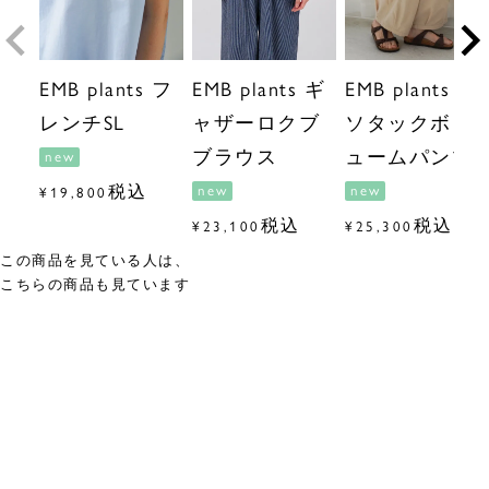
EMB plants フ
EMB plants ギ
EMB plants ス
レンチSL
ャザーロクブ
ソタックボリ
ブラウス
ュームパンツ
new
税込
new
new
¥
19,800
税込
税込
¥
23,100
¥
25,300
この商品を見ている人は、
こちらの商品も見ています