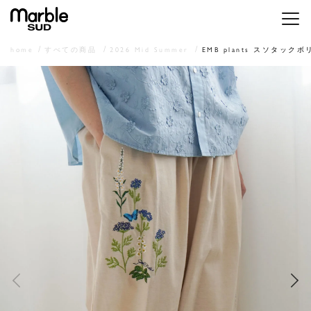
メニ
home
すべての商品
2026 Mid Summer
EMB plants スソタッ