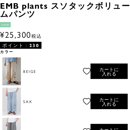
EMB plants スソタックボリュー
ムパンツ
new
¥
25,300
税込
ポイント :
230
カラー
カートに
BEIGE
入れる
カートに
SAX
入れる
カートに