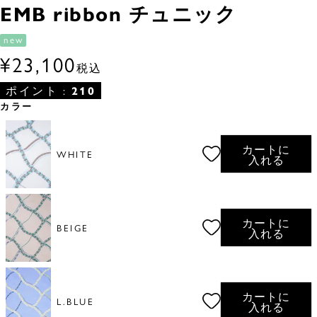
EMB ribbon チュニック
new
¥
23,100
税込
ポイント :
210
カラー
カートに
WHITE
入れる
カートに
BEIGE
入れる
カートに
L.BLUE
入れる